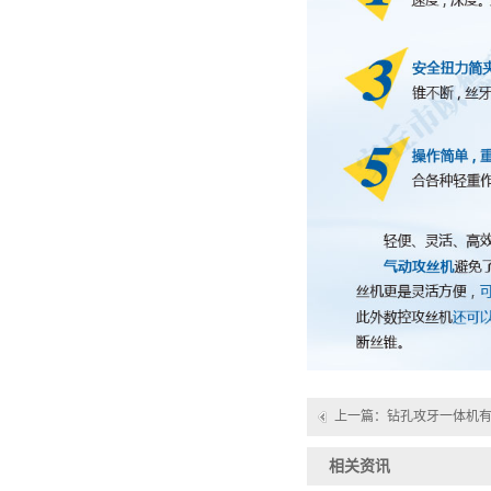
上一篇：
钻孔攻牙一体机
相关资讯