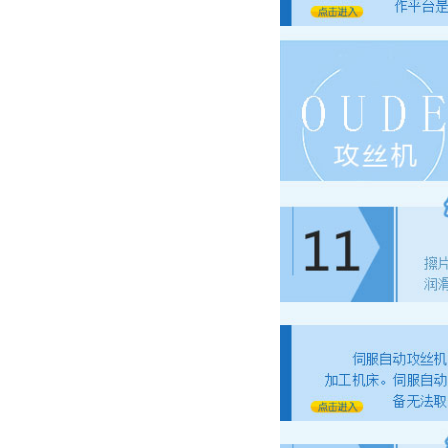
钻攻两用机
钻攻两用机
钻攻两用机