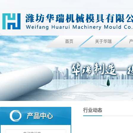
首页
关于华瑞
行业动态
钻攻两用机
产品中心